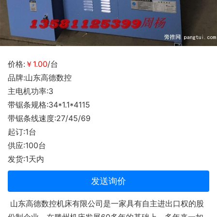
价格:
￥1.00
/台
品牌:山东高德数控
主电机功率:3
带锯条规格:34*1.1*4115
带锯条线速度:27/45/69
起订:1台
供应:100台
发货:1天内
发送询价
山东高德数控机床有限公司是一家具有自主进出口权的股
份制企业。在滕州机床发展60多年的基础上，多年来一如