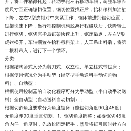
升，将工件稍微托起，转动手轮左右移动车轴，调整车轴长
度尺寸至正确锯切位置，锯切位置找正后，抬料移料加油缸
下降，左右V型虎钳对中夹紧工作，锯床前进到锯切位置，
锯架快速下降，当行程控制机构脱离行程碰块后，快降转工
进行锯切，锯切完毕后锯架快速上升，锯床后退，左右V形
虎钳松开，车轴搁置在抬料移料架上，人工吊出料后，将第
二根料吊入，进行下一个循环。
分类:
根据结构卧式又分为剪刀式、双立柱、单立柱式带锯床；
根据使用情况分为手动型（经济型手动送料手动切割物
料）、自动型；
根据使用控制器的自动化程序可分为手动型（半自动手动送
料）全自动型（自动送料自动切割）；
根据切割角度要求分为角度锯床（能锯切角度90度45度）
无角度即90度垂直切割。1、锯切角度调整：如要锯切45度
角内任一角度时，先放松固定把手，然后将锯弓顺时针方向