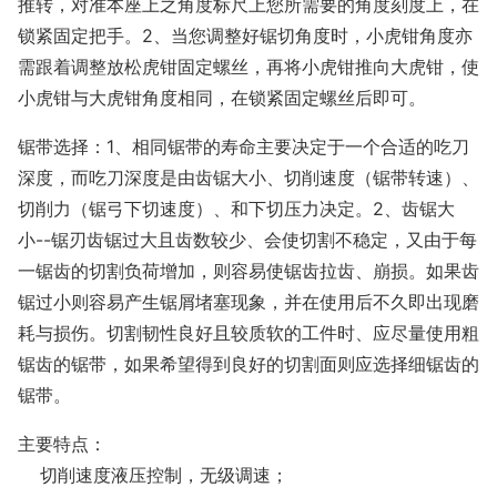
推转，对准本座上之角度标尺上您所需要的角度刻度上，在
锁紧固定把手。2、当您调整好锯切角度时，小虎钳角度亦
需跟着调整放松虎钳固定螺丝，再将小虎钳推向大虎钳，使
小虎钳与大虎钳角度相同，在锁紧固定螺丝后即可。
锯带选择：1、相同锯带的寿命主要决定于一个合适的吃刀
深度，而吃刀深度是由齿锯大小、切削速度（锯带转速）、
切削力（锯弓下切速度）、和下切压力决定。2、齿锯大
小--锯刃齿锯过大且齿数较少、会使切割不稳定，又由于每
一锯齿的切割负荷增加，则容易使锯齿拉齿、崩损。如果齿
锯过小则容易产生锯屑堵塞现象，并在使用后不久即出现磨
耗与损伤。切割韧性良好且较质软的工件时、应尽量使用粗
锯齿的锯带，如果希望得到良好的切割面则应选择细锯齿的
锯带。
主要特点：
切削速度液压控制，无级调速；