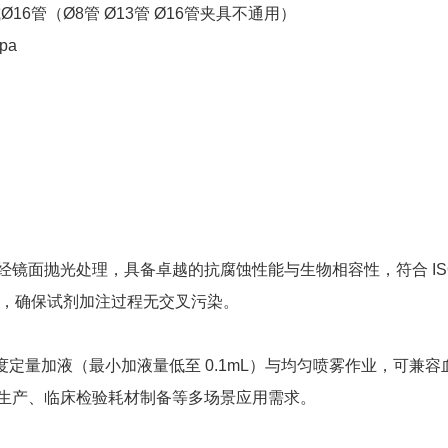
或Ø16管（Ø8管 Ø13管 Ø16管夹具不通用）
pa
经镜面抛光处理，具备卓越的抗腐蚀性能与生物相容性，符合 ISO 
，确保试剂加注过程无交叉污染。​
定量加液（最小加液量低至 0.1mL）与均匀喷雾作业，可兼容
剂生产、临床检验耗材制备等多场景应用需求。​