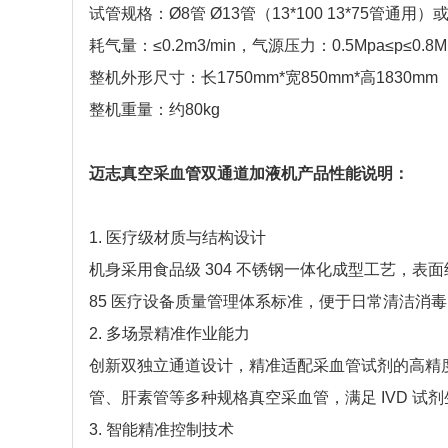
试管规格：Ø8管 Ø13管（13*100 13*75管通用）
耗气量：≤0.2m3/min，气源压力：0.5Mpa≤p≤0.8M
整机外形尺寸：长1750mm*宽850mm*高1830mm
整机重量：约80kg
迈志真空采血管双通道加液机产品性能说明​：
1. 医疗级材质与结构设计​
机身采用食品级 304 不锈钢一体化成型工艺，表面
85 医疗设备质量管理体系标准，便于日常清洁消毒
2. 多场景精准作业能力​
创新双独立通道设计，精准适配采血管试剂的高精度
管、肝素管等多种规格真空采血管，满足 IVD 试
3. 智能精准控制技术​