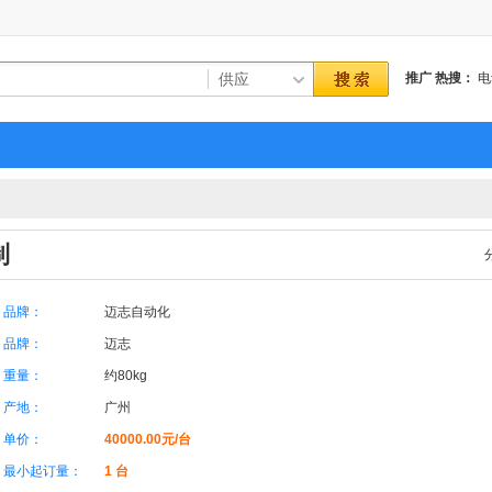
推广
热搜：
电
洗
上海
制
品牌：
迈志自动化
品牌：
迈志
重量：
约80kg
产地：
广州
单价：
40000.00元/台
最小起订量：
1 台