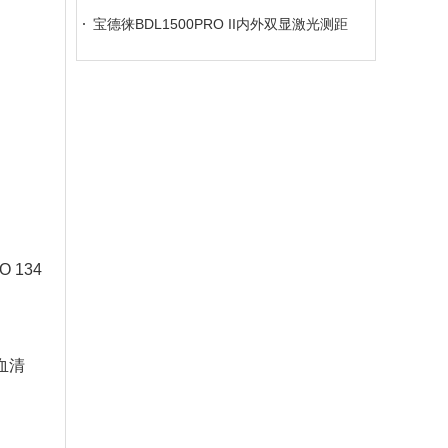
仪
宝德徕BDL1500PRO II内外双显激光测距
仪
134
血清