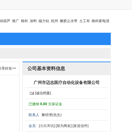
动葫芦
推广
格科
涂料
磁力钻
杭州
橡胶止水带
土工布
格科家电清
公司基本资料信息
分享好友>>
广州市迈志医疗自动化设备有限公司
[诚信档案]
已缴纳
0.00
元保证金
联系人
黎经理(先生)
会员
[
当前离线
]
[加为商友]
[发送信件]