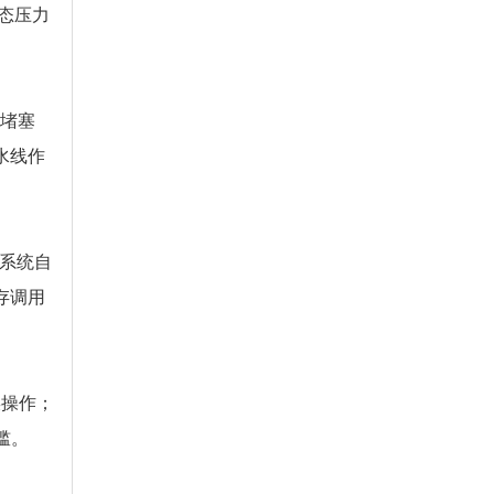
动态压力
路堵塞
水线作
，系统自
存调用
误操作；
。​