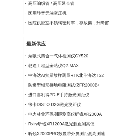
高压编织管 / 高压延长管
医用静音无油空压机
医院供应室不锈钢密封车，存放架，升降窗
最新供应
泵吸式四合一气体检测仪GY520
乾途工程型全站仪Q2-MAX
中海达AI实景放样测量RTK北斗海达TS2
防爆型钳形接地电阻测试仪FR2000B+
进口喜利得PD-E手持激光测距仪
徕卡DISTO D2G激光测距仪
电力林业环保测距测高仪昕锐XR2000A
Rxiry昕锐XR1200A激光测距测高仪
昕锐X2000PRO数显带外屏测距测高测速