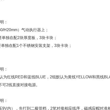
；
说明：
0/H20mm）气动执行器上；
需要单独在配2块厚度板，3块卡块；
,需要单独在配1个不锈钢安装支架，3块卡块；
说明：
为红线RED和蓝线BLUE，2组默认为黄线YELLOW和黑线BL
不可2线直接对接电源。
说明：
压9V内），先打到二极管档，2笔对接相应线序，磁感应帽对准