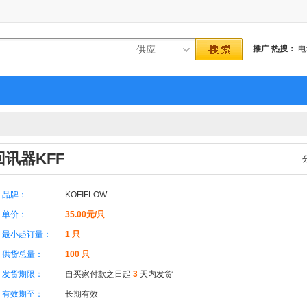
推广
热搜：
电
洗
上海
回讯器KFF
品牌：
KOFIFLOW
单价：
35.00元/只
最小起订量：
1 只
供货总量：
100 只
发货期限：
自买家付款之日起
3
天内发货
有效期至：
长期有效