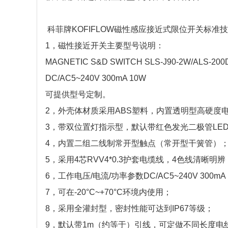
科菲牌KOFIFLOW磁性感应接近式限位开关标准
1，磁性接近开关主要型号说明：
MAGNETIC S&D SWITCH SLS-J90-2W/ALS-20
DC/AC5~240V 300mA 10W
可提供型号定制。
2，外壳体材质采用ABS塑料，内置透明型高硬度
3，带双位置灯指示型，默认带红色发光二极管LE
4，内置二组二线制常开型触点（常开型干簧管）
5，采用4芯RVV4*0.3护套电缆线，4色线清晰明辨
6，工作电压/电流/功率参数DC/AC5~240V 300mA
7，可在-20°C~+70°C环境内使用；
8，采用全灌封型，密封性能可达到IP67等级；
9，默认带1m（约等于）引线，可定做不同长度电