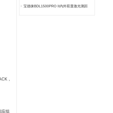
仪
宝德徕BDL1500PRO II内外双显激光测距
仪
ACK，
相应组