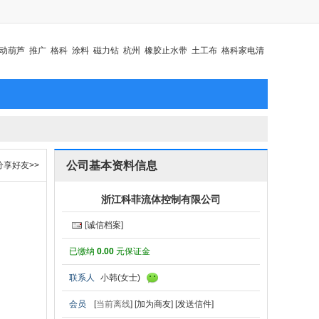
动葫芦
推广
格科
涂料
磁力钻
杭州
橡胶止水带
土工布
格科家电清
公司基本资料信息
分享好友>>
浙江科菲流体控制有限公司
[诚信档案]
已缴纳
0.00
元保证金
联系人
小韩(女士)
会员
[
当前离线
]
[加为商友]
[发送信件]