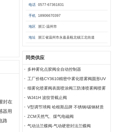
电话
0577-67361831
手机
18906670397
地区
浙江-温州市
地址
浙江省温州市永嘉县瓯北镇江北街道
同类供应
多种雾化点胶阀全自动控制器
工厂价格CY3610精密中雾化喷雾阀圆形UV
细雾化喷雾阀表面喷涂阀三防漆喷雾阀喷雾
阀工厂现货
WJ41H 波纹管截止阀
，灌封在
V型调节球阀 哈根斯品牌 不锈钢/碳钢材质
感器用
ZCM天然气、煤气电磁阀
电路
气动法兰蝶阀-气动硬密封法兰蝶阀