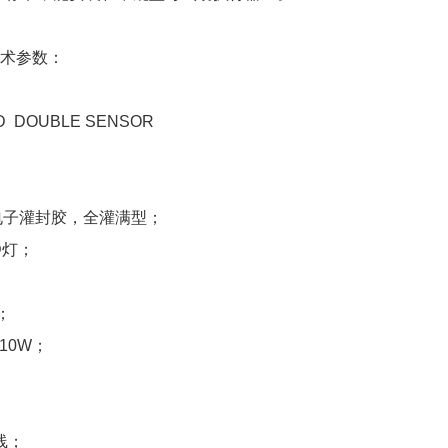
技术参数：
0D DOUBLE SENSOR
电子灌封胶，全灌满型；
D灯；
；
；
 10W；
线；