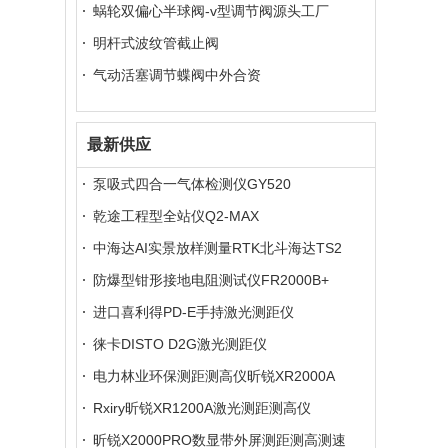
蜗轮双偏心半球阀-v型调节阀源头工厂
明杆式波纹管截止阀
气动活塞调节蝶阀中外合资
最新供应
泵吸式四合一气体检测仪GY520
乾途工程型全站仪Q2-MAX
中海达AI实景放样测量RTK北斗海达TS2
防爆型钳形接地电阻测试仪FR2000B+
进口喜利得PD-E手持激光测距仪
徕卡DISTO D2G激光测距仪
电力林业环保测距测高仪昕锐XR2000A
Rxiry昕锐XR1200A激光测距测高仪
昕锐X2000PRO数显带外屏测距测高测速