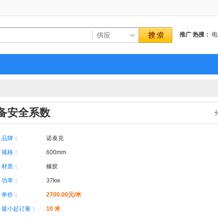
推广
热搜：
电
洗
上海
备安全系数
品牌：
诺泰克
规格：
600mm
材质：
橡胶
功率：
37kw
单价：
2700.00元/米
最小起订量：
10 米