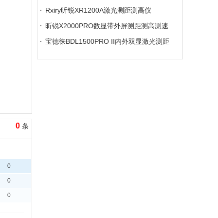
Rxiry昕锐XR1200A激光测距测高仪
昕锐X2000PRO数显带外屏测距测高测速
仪
宝德徕BDL1500PRO II内外双显激光测距
仪
0
条