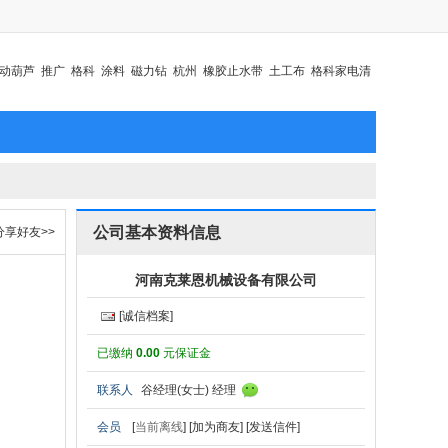
动葫芦
推广
格科
涂料
磁力钻
杭州
橡胶止水带
土工布
格科家电清
公司基本资料信息
分享好友>>
河南克莱恩机械设备有限公司
[诚信档案]
已缴纳
0.00
元保证金
联系人
谷经理(女士) 经理
会员
[
当前离线
]
[加为商友]
[发送信件]