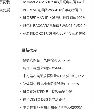
行安装
bermad 230V 50Hz 8W黄铜电磁阀1/4寸
伸发展
BERMAD电磁阀WW-410伯尔梅特阀门
进口BERMAD IR-405电磁隔膜阀体400系
列
以色列BACCARA电磁阀3W\NC1.2VDC 24
VAC
多若特DOROT反冲洗阀58P 4*3三通隔膜
阀
最新供应
泵吸式四合一气体检测仪GY520
乾途工程型全站仪Q2-MAX
中海达AI实景放样测量RTK北斗海达TS2
防爆型钳形接地电阻测试仪FR2000B+
进口喜利得PD-E手持激光测距仪
徕卡DISTO D2G激光测距仪
电力林业环保测距测高仪昕锐XR2000A