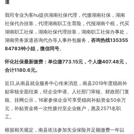
遣
我司专业为客
hu提供湖南社保代理，代缴湖南社保，湖南
社保代办挂靠，代理湖南职工生育险，代报湖南个税，代买
湖南职工社保，湖南社保代理挂靠，湖南职工社保办事处，
湖南劳务派遣咨询代办等人事外包服务，
咨询热线135355
84783钟小姐，微信同号
。
怀化社保最新缴费：单位缴
773.15元，个人缴407.48元，
合计1180.6元。
近日
,从南县就业服务中心传来消息，南县2019年度稳岗补
贴审核全面结束，经企业申请、人社部门审核、财政部门复
核、挂网公示，16家参保企业可享受稳岗补贴资金50余万
元，补贴资金将一次性拨付至企业账户，惠及2571名职
工。
根据相关规定，南县依法参加失业保险并足额缴费一年以