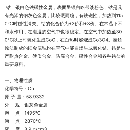
钴，银白色铁磁性金属，表面呈银白略带淡粉色，钴是具
有光泽的钢灰色金属，比较硬而脆，有铁磁性，加热到115
0℃时磁性消失。钴的化合价为+2价和+3价。在常温下不
和水作用，在潮湿的空气中也很稳定。在空气中加热至30
0℃以上时氧化生成CoO，在白热时燃烧成Co3O4。氢还
原法制成的细金属钴粉在空气中能自燃生成氧化钴。钴是生
产耐热合金、硬质合金、防腐合金、磁性合金和各种钴盐的
重要原料。
一、物理性质
化学符号：Co
原 子 量：58.9332
外 观：银灰色金属
熔 点：1495℃
沸 点：2870℃
密 度：8.9 g/cm3