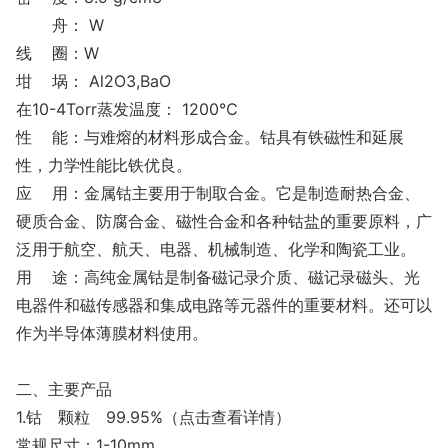
舟： W
线 圈：W
坩 埚： Al2O3,BaO
在10-4Torr蒸发温度： 1200℃
性 能：与难熔的材料形成合金。钴具有铁磁性和延展
性，力学性能比铁优良。
应 用：金属钴主要用于制取合金。它是制造耐热合金、
硬质合金、防腐合金、磁性合金和各种钴盐的重要原料，广
泛用于航空、航天、电器、机械制造、化学和陶瓷工业。
用 途：高纯金属钴是制备磁记录介质、磁记录磁头、光
电器件和磁传感器和集成电路等元器件的重要材料。还可以
作为半导体薄膜材料使用。
二、主要产品
1.钴 颗粒 99.95%（点击查看详情）
常规尺寸：1-10mm