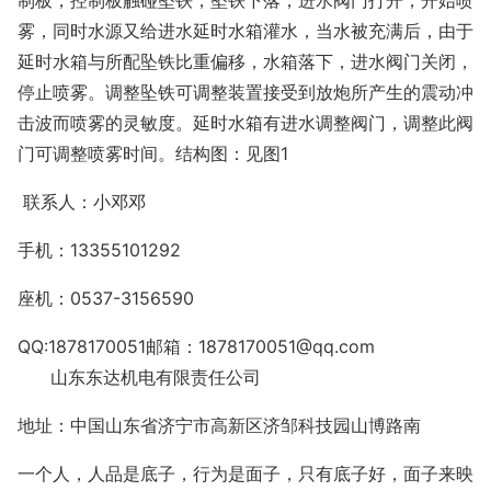
制板，控制板触碰坠铁，坠铁下落，进水阀门打开，开始喷
雾，同时水源又给进水延时水箱灌水，当水被充满后，由于
延时水箱与所配坠铁比重偏移，水箱落下，进水阀门关闭，
停止喷雾。调整坠铁可调整装置接受到放炮所产生的震动冲
击波而喷雾的灵敏度。延时水箱有进水调整阀门，调整此阀
门可调整喷雾时间。结构图：见图1
联系人：小邓邓
手机：13355101292
座机：0537-3156590
QQ:1878170051邮箱：1878170051@qq.com
山东东达机电有限责任公司
地址：中国山东省济宁市高新区济邹科技园山博路南
一个人，人品是底子，行为是面子，只有底子好，面子来映