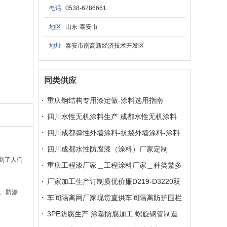
电话
0538-6286661
地区
山东-泰安市
地址
泰安市南高新经济技术开发区
同类供应
重庆钢结构专用漆定做-涂料选用指南
四川水性无机涂料生产 成都水性无机涂料
批发 性能特点
四川成都弹性外墙涂料-抗裂外墙涂料-涂料
生产厂家
四川成都水性防腐漆（涂料）厂家定制
到了人们
重庆工程漆厂家＿工程涂料厂家＿种类繁多
厂家加工生产订制质优价廉D219-D3220双
、防渗
面埋弧焊钢管
车间隔离网厂家现货直供车间隔离防护围栏
网
3PE防腐生产 涂塑防腐加工 螺旋钢管制造