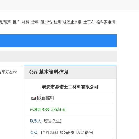
动葫芦
推广
格科
涂料
磁力钻
杭州
橡胶止水带
土工布
格科家电清
公司基本资料信息
分享好友>>
泰安市鼎诺土工材料有限公司
[诚信档案]
已缴纳
0.00
元保证金
联系人
经理(先生)
会员
[
当前离线
]
[加为商友]
[发送信件]