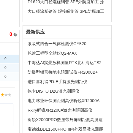
焊接安装
D1620大口径螺旋钢管 3PE外防腐加工 涂
塑防腐制作
大口径涂塑钢管 焊接螺旋管 3PE防腐加工
最新供应
0
条
泵吸式四合一气体检测仪GY520
乾途工程型全站仪Q2-MAX
中海达AI实景放样测量RTK北斗海达TS2
防爆型钳形接地电阻测试仪FR2000B+
进口喜利得PD-E手持激光测距仪
徕卡DISTO D2G激光测距仪
电力林业环保测距测高仪昕锐XR2000A
Rxiry昕锐XR1200A激光测距测高仪
昕锐X2000PRO数显带外屏测距测高测速
仪
宝德徕BDL1500PRO II内外双显激光测距