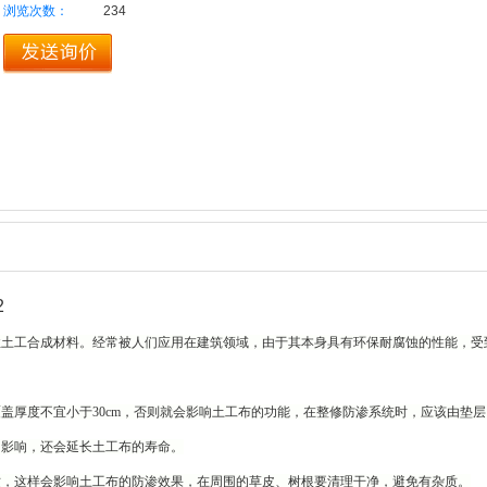
浏览次数：
234
2
性土工合成材料。经常被人们应用在建筑领域，由于其本身具有环保耐腐蚀的性能，受
厚度不宜小于30cm，否则就会影响土工布的功能，在整修防渗系统时，应该由垫层
的影响，还会延长土工布的寿命。
这样会影响土工布的防渗效果，在周围的草皮、树根要清理干净，避免有杂质。