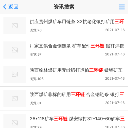
返回
资讯搜索
供应贵州煤矿车用链条 32抗老化锻打矿用
三环
链
矿车用链条
2021-07-16
浏览:76
厂家直供合金钢链条 矿车配件
三环链
锻打焊接
矿用五环链
2021-07-16
浏览:97
陕西榆林煤矿用无缝锻打运输
三环链
锰钢矿车
五环链 锻打三环
2021-07-16
浏览:106
陕西煤矿非标的矿用
三环链
合金钢链条 锻打
三
环链
2021-07-16
浏览:81
26*118矿车
三环链
煤安锻打32*140*60矿车
三
环链
2021-07-16
浏览:79